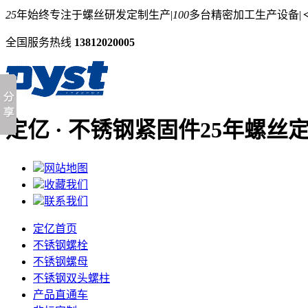
25
年始终专注于螺丝研发定制生产
|
100
多台精密加工生产设备
|
＜
全国服务热线
13812020005
定亿 · 不锈钢紧固件
25年螺丝
网站地图
收藏我们
联系我们
定亿首页
不锈钢螺栓
不锈钢螺母
不锈钢双头螺柱
产品直通车